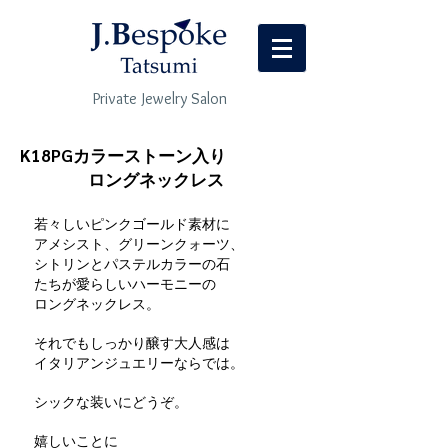
Private Jewelry Salon
K18PGカラーストーン入り
ロングネックレス
若々しいピンクゴールド
素材に
アメシスト、
グリーン
クォーツ、
シトリンと
​パステルカラーの石
たちが愛らしいハーモニーの
ロングネックレス。
それでもしっかり醸す大人感は
イタリアンジュエリーならでは。
シックな装いにどうぞ。
嬉しいことに